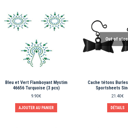
Out of stoc
Bleu et Vert Flamboyant Mystim
Cache tétons Burle
46656 Turquoise (3 pcs)
Sportsheets Sin
9.90
€
21.40
€
AJOUTER AU PANIER
DÉTAILS