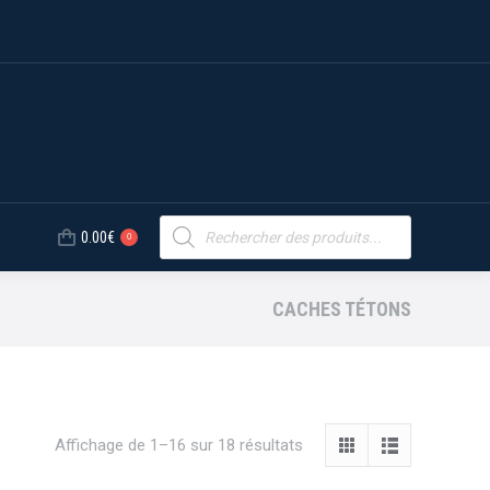
Recherche
MO
0.00
€
de
0
produits
Recherche
0.00
€
de
0
produits
CACHES TÉTONS
Affichage de 1–16 sur 18 résultats