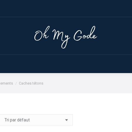
ACCUEIL
SEXTOYS
PRO
êtements
Caches tétons