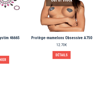
Out of stock
stim 46665
Protège-mamelons Obsessive A750
12.70
€
DÉTAILS
NIER