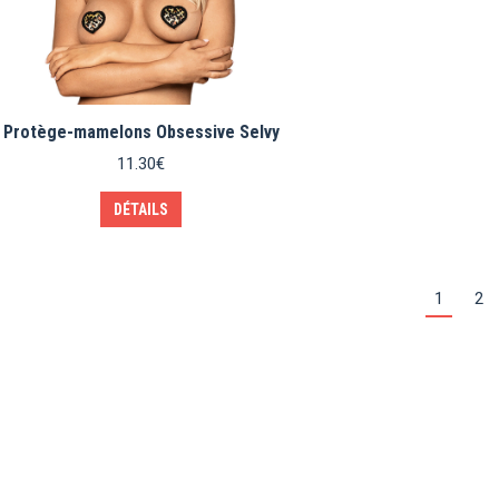
Protège-mamelons Obsessive Selvy
11.30
€
DÉTAILS
1
2