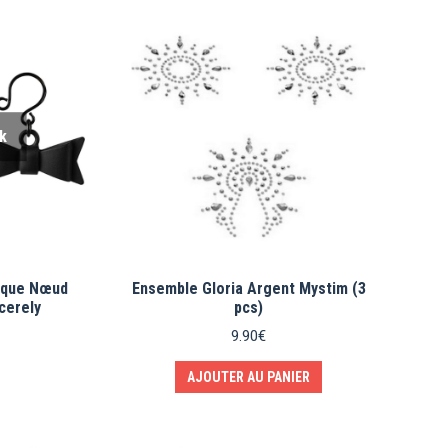
k
sque Nœud
Ensemble Gloria Argent Mystim (3
cerely
pcs)
9.90
€
AJOUTER AU PANIER