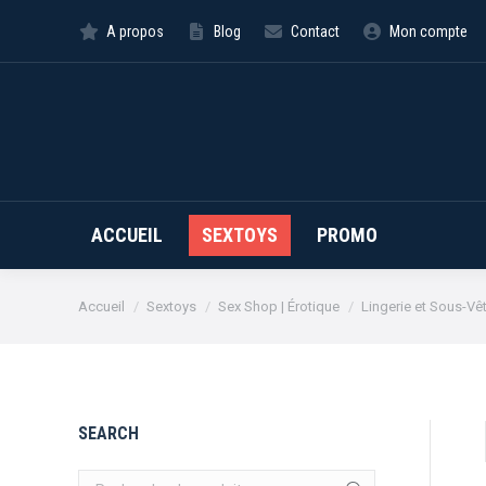
A propos
Blog
Contact
Mon compte
ACCUEIL
SEXTOYS
PROMO
Vous êtes ici :
Accueil
Sextoys
Sex Shop | Érotique
Lingerie et Sous-V
SEARCH