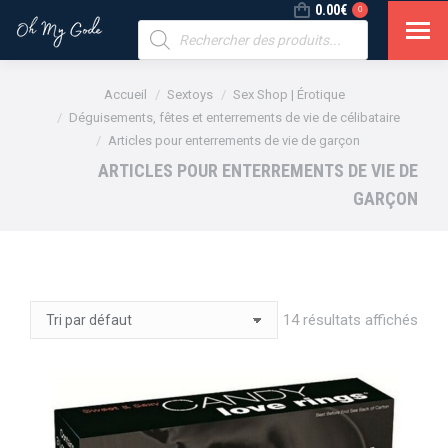
0.00
€
0
Recherche
de
produits
Vous êtes ici :
Accueil
Sextoys
Sex Shop | Érotique
Déguisements, fêtes et enterrements de vie de célibataire
Articles pour enterrements de vie de garçon
ARTICLES POUR ENTERREMENTS DE VIE DE
GARÇON
14 résultats affichés