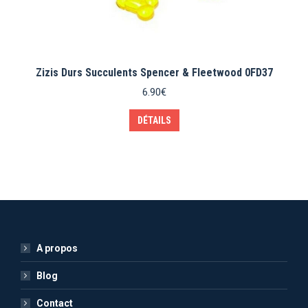
Zizis Durs Succulents Spencer & Fleetwood 0FD37
6.90
€
DÉTAILS
A propos
Blog
Contact