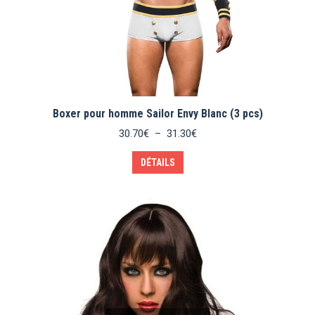
Boxer pour homme Sailor Envy Blanc (3 pcs)
Plage
30.70
€
–
31.30
€
de
Ce
prix :
DÉTAILS
produit
30.70€
a
à
plusieurs
31.30€
variations.
Les
options
peuvent
être
choisies
sur
la