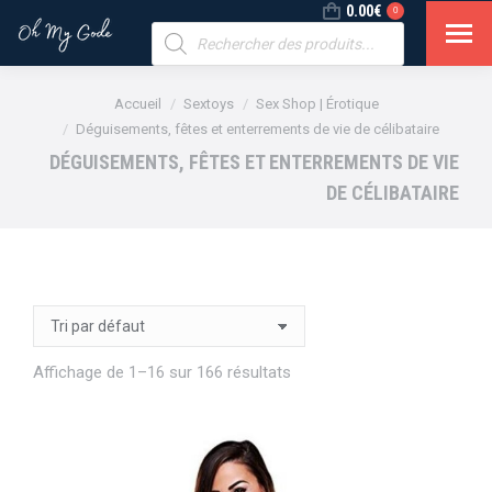
0.00
€
0
Recherche
de
produits
Vous êtes ici :
Accueil
Sextoys
Sex Shop | Érotique
Déguisements, fêtes et enterrements de vie de célibataire
DÉGUISEMENTS, FÊTES ET ENTERREMENTS DE VIE
DE CÉLIBATAIRE
Affichage de 1–16 sur 166 résultats