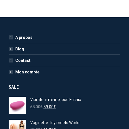
A propos
Blog
Contact
Mon compte
SALE
Vibrateur mini je joue Fushia
Le
Le
68.00
€
59.00
€
prix
prix
initial
actuel
Vaginette Toy meets World
était :
est :