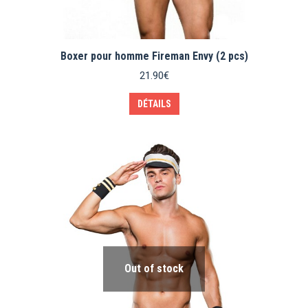
Boxer pour homme Fireman Envy (2 pcs)
21.90
€
Ce
DÉTAILS
produit
a
plusieurs
variations.
Les
options
peuvent
être
choisies
sur
la
page
du
Out of stock
produit