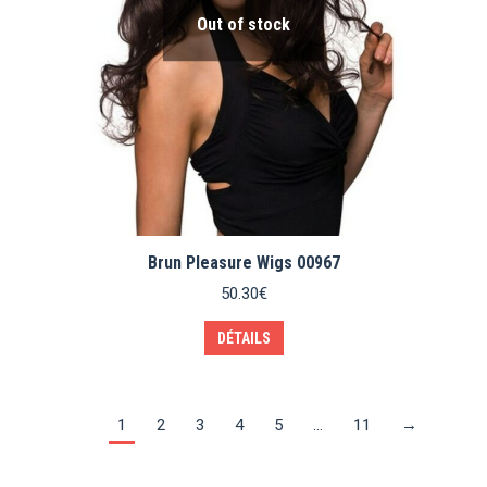
page
du
Out of stock
produit
Brun Pleasure Wigs 00967
50.30
€
DÉTAILS
1
2
3
4
5
…
11
→