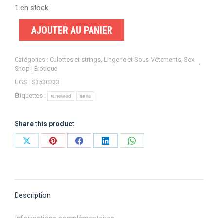
1 en stock
AJOUTER AU PANIER
Catégories :
Culottes et strings
,
Lingerie et Sous-Vêtements
,
Sex
Shop | Érotique
UGS :
S3530333
Étiquettes :
renewed
sexe
Share this product
Partager
Partager
Partager
Partager
Partager
sur
sur
sur
sur
sur
X
Pinterest
Facebook
LinkedIn
WhatsApp
Description
Informations complémentaires