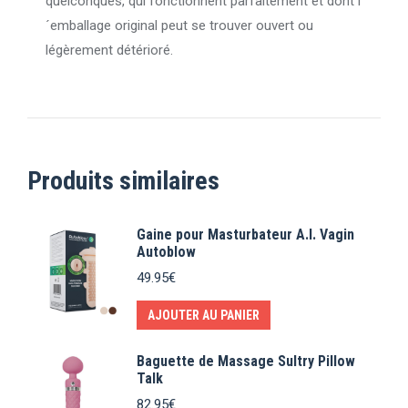
quelconques, qui fonctionnent parfaitement et dont l
´emballage original peut se trouver ouvert ou
légèrement détérioré.
Produits similaires
Gaine pour Masturbateur A.I. Vagin
Autoblow
49.95
€
AJOUTER AU PANIER
Baguette de Massage Sultry Pillow
Talk
82.95
€