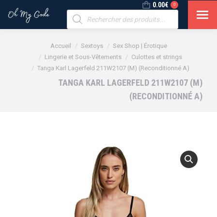
0.00
€
0
Recherche
de
produits
Vous êtes ici :
Accueil
Sextoys
Sex Shop | Érotique
Lingerie et Sous-Vêtements
Culottes et strings
Tanga Karl Lagerfeld 211W2107 (M) (Reconditionné A)
TANGA KARL LAGERFELD 211W2107 (M)
(RECONDITIONNÉ A)