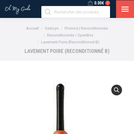
0.00
€
0
Recherche
de
produits
Vous êtes ici :
Accueil
Sextoys
Promos | Reconditionnés
Reconditionnés / OpenBox
Lavement Poire (Reconditionné B)
LAVEMENT POIRE (RECONDITIONNÉ B)