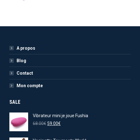
A propos
Blog
Contact
Mon compte
SALE
Vibrateur mini je joue Fushia
Le
Le
68.00
€
59.00
€
prix
prix
initial
actuel