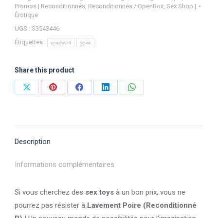
Promos | Reconditionnés
,
Reconditionnés / OpenBox
,
Sex Shop |
Érotique
UGS :
S3543446
Étiquettes :
renewed
sexe
Share this product
Partager
Partager
Partager
Partager
Partager
sur
sur
sur
sur
sur
X
Pinterest
Facebook
LinkedIn
WhatsApp
Description
Informations complémentaires
Si vous cherchez des
sex toys
à un bon prix, vous ne
pourrez pas résister à
Lavement Poire (Reconditionné