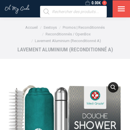
0.00
€
0
Recherche
de
produits
Vous êtes ici :
Accueil
Sextoys
Promos | Reconditionnés
Reconditionnés / OpenBox
Lavement Aluminium (Reconditionné A)
LAVEMENT ALUMINIUM (RECONDITIONNÉ A)