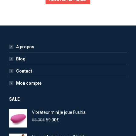
A propos
Blog
Contact
Mon compte
SALE
Vibrateur mini je joue Fushia
Le
Le
68.00
€
59.00
€
prix
prix
initial
actuel