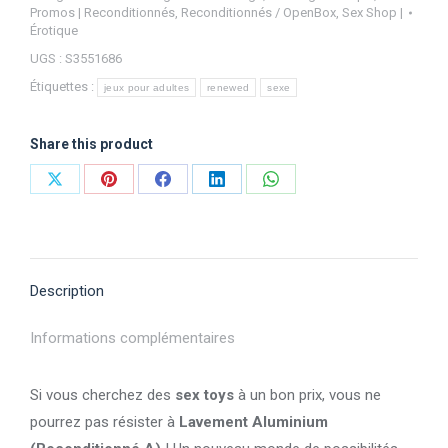
Promos | Reconditionnés
,
Reconditionnés / OpenBox
,
Sex Shop |
Érotique
UGS :
S3551686
Étiquettes :
jeux pour adultes
renewed
sexe
Share this product
Partager
Partager
Partager
Partager
Partager
sur
sur
sur
sur
sur
X
Pinterest
Facebook
LinkedIn
WhatsApp
Description
Informations complémentaires
Si vous cherchez des
sex toys
à un bon prix, vous ne
pourrez pas résister à
Lavement Aluminium