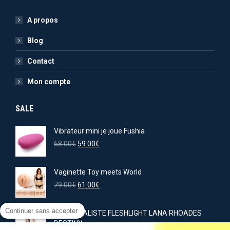
A propos
Blog
Contact
Mon compte
SALE
Vibrateur mini je joue Fushia
Le
Le
68.00
€
59.00
€
prix
prix
initial
actuel
Vaginette Toy meets World
était :
est :
68.00€.
Le
59.00€.
Le
79.00
€
61.00
€
prix
prix
initial
actuel
Continuer sans accepter
GODE RÉALISTE FLESHLIGHT LANA RHOADES
était :
est :
DESTINY
79.00€.
61.00€.