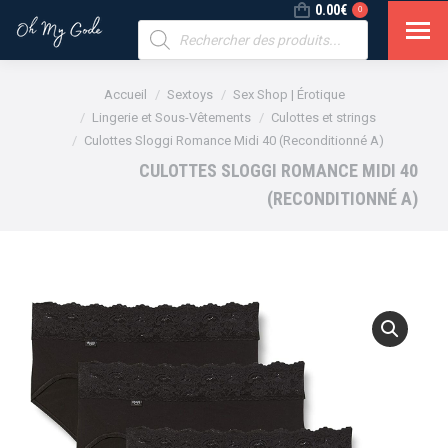
0.00
€
0
Recherche
de
produits
Vous êtes ici :
Accueil
Sextoys
Sex Shop | Érotique
Lingerie et Sous-Vêtements
Culottes et strings
Culottes Sloggi Romance Midi 40 (Reconditionné A)
CULOTTES SLOGGI ROMANCE MIDI 40
(RECONDITIONNÉ A)