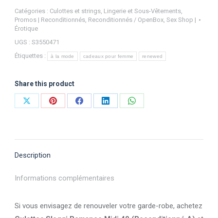
Catégories :
Culottes et strings
,
Lingerie et Sous-Vêtements
,
Promos | Reconditionnés
,
Reconditionnés / OpenBox
,
Sex Shop |
Érotique
UGS :
S3550471
Étiquettes :
à la mode
cadeaux pour femme
renewed
Share this product
Partager
Partager
Partager
Partager
Partager
sur
sur
sur
sur
sur
X
Pinterest
Facebook
LinkedIn
WhatsApp
Description
Informations complémentaires
Si vous envisagez de renouveler votre garde-robe, achetez