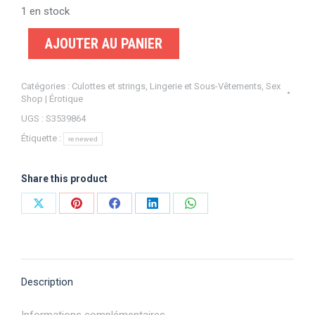
1 en stock
AJOUTER AU PANIER
Catégories :
Culottes et strings
,
Lingerie et Sous-Vêtements
,
Sex
Shop | Érotique
UGS :
S3539864
Étiquette :
renewed
Share this product
Partager
Partager
Partager
Partager
Partager
sur
sur
sur
sur
sur
X
Pinterest
Facebook
LinkedIn
WhatsApp
Description
Informations complémentaires