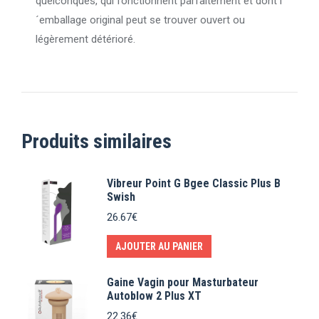
quelconques, qui fonctionnent parfaitement et dont l
´emballage original peut se trouver ouvert ou
légèrement détérioré.
Produits similaires
Vibreur Point G Bgee Classic Plus B
Swish
26.67
€
AJOUTER AU PANIER
Gaine Vagin pour Masturbateur
Autoblow 2 Plus XT
22.36
€