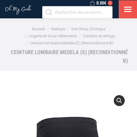
0.00
€
0
Recherche
de
produits
Vous êtes ici :
Accueil
Sextoys
Sex Shop | Érotique
Lingerie et Sous-Vêtements
Culottes et strings
Ceinture lombaire Medela (S) (Reconditionné B)
CEINTURE LOMBAIRE MEDELA (S) (RECONDITIONNÉ
B)